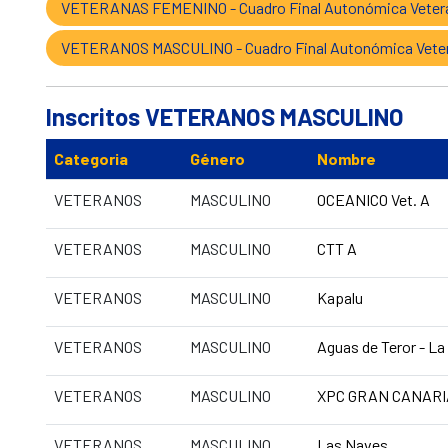
VETERANAS FEMENINO - Cuadro Final Autonómica Vetera
VETERANOS MASCULINO - Cuadro Final Autonómica Veter
Inscritos VETERANOS MASCULINO
Categoria
Género
Nombre
VETERANOS
MASCULINO
OCEANICO Vet. A
VETERANOS
MASCULINO
CTT A
VETERANOS
MASCULINO
Kapalu
VETERANOS
MASCULINO
Aguas de Teror - La
VETERANOS
MASCULINO
XPC GRAN CANARI
VETERANOS
MASCULINO
Las Naves