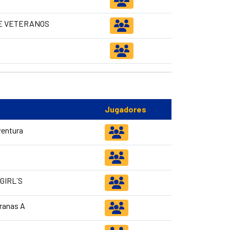
E VETERANOS
Jugadores
ventura
GIRL´S
ranas A