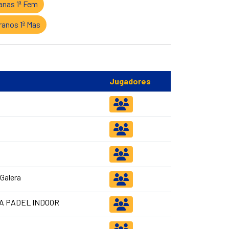
nas 1ª Fem
anos 1ª Mas
Jugadores
 Galera
A PADEL INDOOR