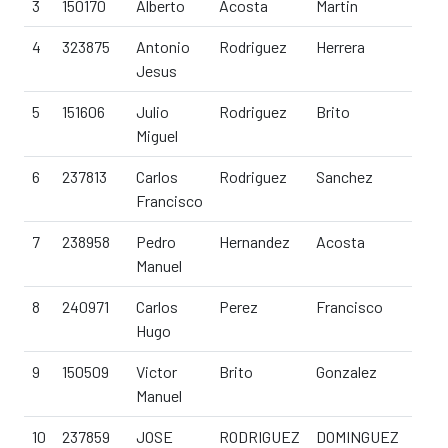
3
150170
Alberto
Acosta
Martin
51
4
323875
Antonio
Rodriguez
Herrera
59
Jesus
5
151606
Julio
Rodriguez
Brito
59
Miguel
6
237813
Carlos
Rodriguez
Sanchez
57
Francisco
7
238958
Pedro
Hernandez
Acosta
58
Manuel
8
240971
Carlos
Perez
Francisco
56
Hugo
9
150509
Victor
Brito
Gonzalez
49
Manuel
10
237859
JOSE
RODRIGUEZ
DOMINGUEZ
55