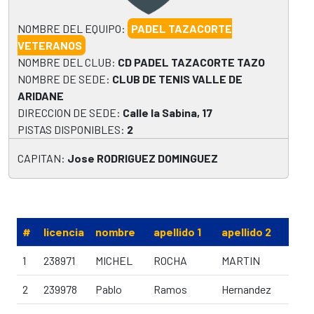
NOMBRE DEL EQUIPO:
PADEL TAZACORTE
VETERANOS
NOMBRE DEL CLUB:
CD PADEL TAZACORTE TAZO
NOMBRE DE SEDE:
CLUB DE TENIS VALLE DE
ARIDANE
DIRECCION DE SEDE:
Calle la Sabina, 17
PISTAS DISPONIBLES:
2
CAPITAN:
Jose RODRIGUEZ DOMINGUEZ
#
licencia
nombre
apellido 1
apellido 2
eda
1
238971
MICHEL
ROCHA
MARTIN
48
2
239978
Pablo
Ramos
Hernandez
55